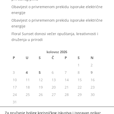
Obavijest o privremenom prekidu isporuke električne
energije
Obavijest o privremenom prekidu isporuke električne
energije
Floral Sunset donosi večer opuštanja, kreativnosti i
druženja u prirodi
kolovoz 2026
P
U
S
Č
P
S
N
1
2
3
4
5
6
7
8
9
10
11
12
13
14
15
16
17
18
19
20
21
22
23
24
25
26
27
28
29
30
31
« srp
Za pružanje boljeg korisničkog iskustva i ispravan prikaz