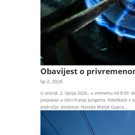
Obavijest o privremeno
lip 2, 2026
U utorak, 2. lipnja 2026., u vremenu od 8:00 do
Josipovac u Ulici Franje Jungerta. Poteškoće s 
područja: Josipovac Naselje Matije Gupca...