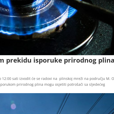
m prekidu isporuke prirodnog plin
 12:00 sati izvodit će se radovi na plinskoj mreži na području M. O
isporukom prirodnog plina mogu osjetiti potrošači sa sljedećeg