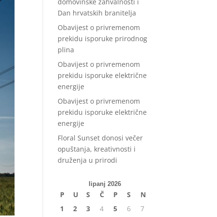
domovinske zahvalnosti i
Dan hrvatskih branitelja
Obavijest o privremenom
prekidu isporuke prirodnog
plina
Obavijest o privremenom
prekidu isporuke električne
energije
Obavijest o privremenom
prekidu isporuke električne
energije
Floral Sunset donosi večer
opuštanja, kreativnosti i
druženja u prirodi
lipanj 2026
P
U
S
Č
P
S
N
1
2
3
4
5
6
7