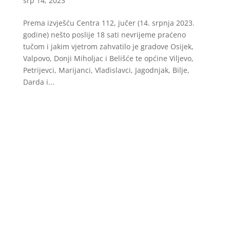
srp 14, 2023
Prema izvješću Centra 112, jučer (14. srpnja 2023.
godine) nešto poslije 18 sati nevrijeme praćeno
tučom i jakim vjetrom zahvatilo je gradove Osijek,
Valpovo, Donji Miholjac i Belišće te općine Viljevo,
Petrijevci, Marijanci, Vladislavci, Jagodnjak, Bilje,
Darda i...