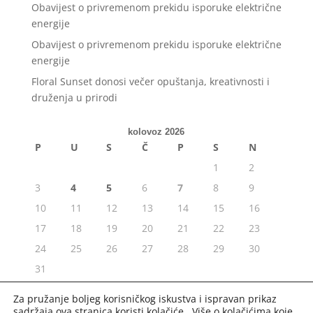
Obavijest o privremenom prekidu isporuke električne
energije
Obavijest o privremenom prekidu isporuke električne
energije
Floral Sunset donosi večer opuštanja, kreativnosti i
druženja u prirodi
kolovoz 2026
P
U
S
Č
P
S
N
1
2
3
4
5
6
7
8
9
10
11
12
13
14
15
16
17
18
19
20
21
22
23
24
25
26
27
28
29
30
31
« srp
Za pružanje boljeg korisničkog iskustva i ispravan prikaz
sadržaja ova stranica koristi kolačiće. Više o kolačićima koje