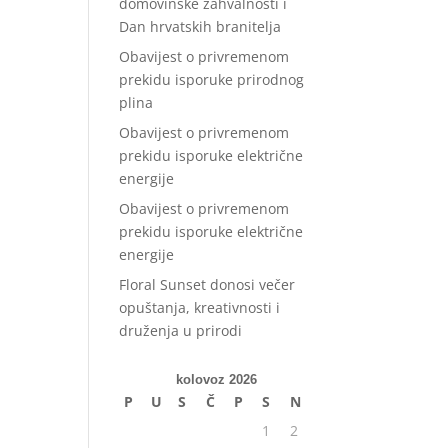
domovinske zahvalnosti i
Dan hrvatskih branitelja
Obavijest o privremenom
prekidu isporuke prirodnog
plina
Obavijest o privremenom
prekidu isporuke električne
energije
Obavijest o privremenom
prekidu isporuke električne
energije
Floral Sunset donosi večer
opuštanja, kreativnosti i
druženja u prirodi
kolovoz 2026
P
U
S
Č
P
S
N
1
2