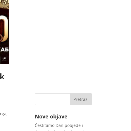
ak
rga,
Nove objave
Čestitamo Dan pobjede i