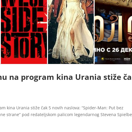
u na program kina Urania stiže č
m kina Urania stiže čak 5 novih naslova: “Spider-Man: Put bez
padne strane” pod redateljskom palicom legendarnog Stevena Spielbe