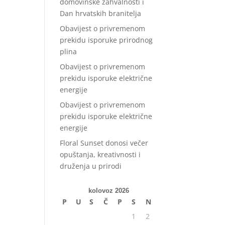
domovinske zahvalnosti i
Dan hrvatskih branitelja
Obavijest o privremenom
prekidu isporuke prirodnog
plina
Obavijest o privremenom
prekidu isporuke električne
energije
Obavijest o privremenom
prekidu isporuke električne
energije
Floral Sunset donosi večer
opuštanja, kreativnosti i
druženja u prirodi
kolovoz 2026
P
U
S
Č
P
S
N
1
2