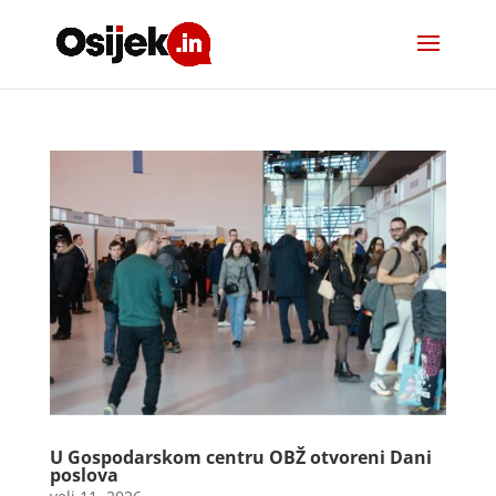
U Gospodarskom centru OBŽ otvoreni Dani
poslova