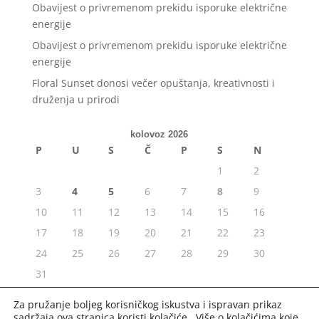
Obavijest o privremenom prekidu isporuke električne
energije
Obavijest o privremenom prekidu isporuke električne
energije
Floral Sunset donosi večer opuštanja, kreativnosti i
druženja u prirodi
kolovoz 2026
P
U
S
Č
P
S
N
1
2
3
4
5
6
7
8
9
10
11
12
13
14
15
16
17
18
19
20
21
22
23
24
25
26
27
28
29
30
31
« srp
Za pružanje boljeg korisničkog iskustva i ispravan prikaz
sadržaja ova stranica koristi kolačiće. Više o kolačićima koje