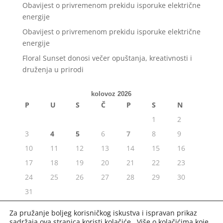
Obavijest o privremenom prekidu isporuke električne
energije
Obavijest o privremenom prekidu isporuke električne
energije
Floral Sunset donosi večer opuštanja, kreativnosti i
druženja u prirodi
kolovoz 2026
P
U
S
Č
P
S
N
1
2
3
4
5
6
7
8
9
10
11
12
13
14
15
16
17
18
19
20
21
22
23
24
25
26
27
28
29
30
31
« srp
Za pružanje boljeg korisničkog iskustva i ispravan prikaz
sadržaja ova stranica koristi kolačiće. Više o kolačićima koje