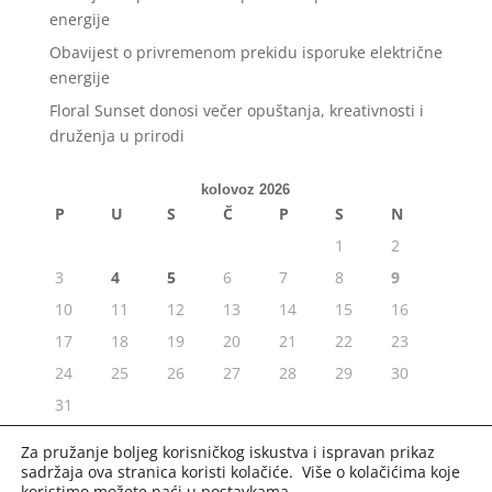
energije
Obavijest o privremenom prekidu isporuke električne
energije
Floral Sunset donosi večer opuštanja, kreativnosti i
druženja u prirodi
kolovoz 2026
P
U
S
Č
P
S
N
1
2
3
4
5
6
7
8
9
10
11
12
13
14
15
16
17
18
19
20
21
22
23
24
25
26
27
28
29
30
31
« srp
Za pružanje boljeg korisničkog iskustva i ispravan prikaz
sadržaja ova stranica koristi kolačiće. Više o kolačićima koje
koristimo možete naći u
postavkama
.