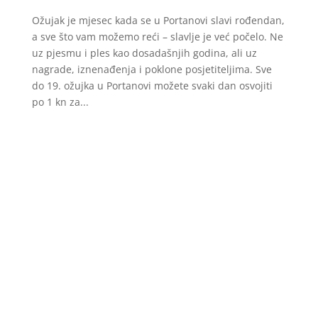
Ožujak je mjesec kada se u Portanovi slavi rođendan,
a sve što vam možemo reći – slavlje je već počelo. Ne
uz pjesmu i ples kao dosadašnjih godina, ali uz
nagrade, iznenađenja i poklone posjetiteljima. Sve
do 19. ožujka u Portanovi možete svaki dan osvojiti
po 1 kn za...