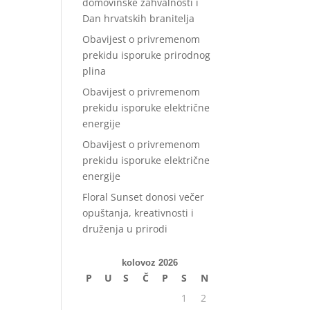
domovinske zahvalnosti i
Dan hrvatskih branitelja
Obavijest o privremenom
prekidu isporuke prirodnog
plina
Obavijest o privremenom
prekidu isporuke električne
energije
Obavijest o privremenom
prekidu isporuke električne
energije
Floral Sunset donosi večer
opuštanja, kreativnosti i
druženja u prirodi
kolovoz 2026
P
U
S
Č
P
S
N
1
2