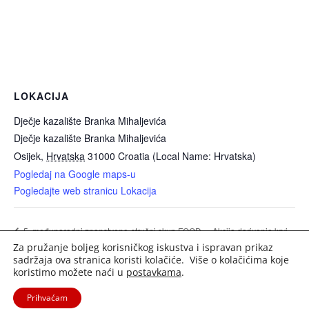
LOKACIJA
Dječje kazalište Branka Mihaljevića
Dječje kazalište Branka Mihaljevića
Osijek
,
Hrvatska
31000
Croatia (Local Name: Hrvatska)
Pogledaj na Google maps-u
Pogledajte web stranicu Lokacija
Akcija darivanja krvi –
5. međunarodni znanstveno-stručni skup FOOD
Za pružanje boljeg korisničkog iskustva i ispravan prikaz
INDUSTRY BY-PRODUCTS
JVP Osijek
sadržaja ova stranica koristi kolačiće. Više o kolačićima koje
koristimo možete naći u
postavkama
.
Prihvaćam
2020. Portal Osijek.in | Sva prava pridržana. |