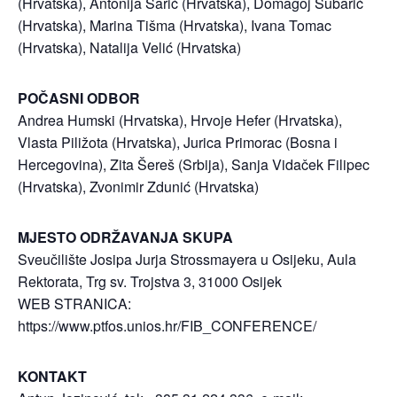
(Hrvatska), Antonija Šarić (Hrvatska), Domagoj Šubarić
(Hrvatska), Marina Tišma (Hrvatska), Ivana Tomac
(Hrvatska), Natalija Velić (Hrvatska)
POČASNI ODBOR
Andrea Humski (Hrvatska), Hrvoje Hefer (Hrvatska),
Vlasta Piližota (Hrvatska), Jurica Primorac (Bosna i
Hercegovina), Zita Šereš (Srbija), Sanja Vidaček Filipec
(Hrvatska), Zvonimir Zdunić (Hrvatska)
MJESTO ODRŽAVANJA SKUPA
Sveučilište Josipa Jurja Strossmayera u Osijeku, Aula
Rektorata, Trg sv. Trojstva 3, 31000 Osijek
WEB STRANICA:
https://www.ptfos.unios.hr/FIB_CONFERENCE/
KONTAKT