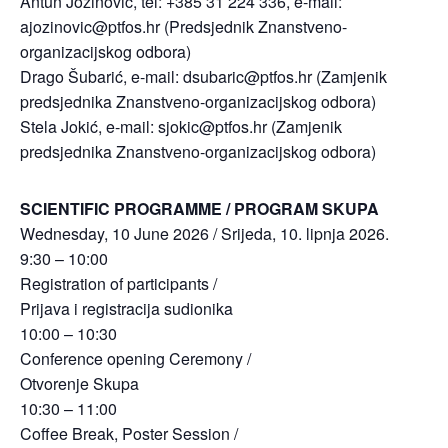
Antun Jozinović, tel: +385 31 224 336, e-mail:
ajozinovic@ptfos.hr
(Predsjednik Znanstveno-
organizacijskog odbora)
Drago Šubarić, e-mail:
dsubaric@ptfos.hr
(Zamjenik
predsjednika Znanstveno-organizacijskog odbora)
Stela Jokić, e-mail:
sjokic@ptfos.hr
(Zamjenik
predsjednika Znanstveno-organizacijskog odbora)
SCIENTIFIC PROGRAMME / PROGRAM SKUPA
Wednesday, 10 June 2026 / Srijeda, 10. lipnja 2026.
9:30 – 10:00
Registration of participants /
Prijava i registracija sudionika
10:00 – 10:30
Conference opening Ceremony /
Otvorenje Skupa
10:30 – 11:00
Coffee Break, Poster Session /