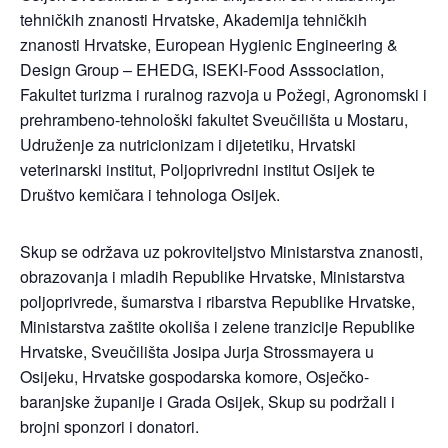
tehničkih znanosti Hrvatske, Akademija tehničkih
znanosti Hrvatske, European Hygienic Engineering &
Design Group – EHEDG, ISEKI-Food Asssociation,
Fakultet turizma i ruralnog razvoja u Požegi, Agronomski i
prehrambeno-tehnološki fakultet Sveučilišta u Mostaru,
Udruženje za nutricionizam i dijetetiku, Hrvatski
veterinarski institut, Poljoprivredni institut Osijek te
Društvo kemičara i tehnologa Osijek.
Skup se održava uz pokroviteljstvo Ministarstva znanosti,
obrazovanja i mladih Republike Hrvatske, Ministarstva
poljoprivrede, šumarstva i ribarstva Republike Hrvatske,
Ministarstva zaštite okoliša i zelene tranzicije Republike
Hrvatske, Sveučilišta Josipa Jurja Strossmayera u
Osijeku, Hrvatske gospodarska komore, Osječko-
baranjske županije i Grada Osijek, Skup su podržali i
brojni sponzori i donatori.