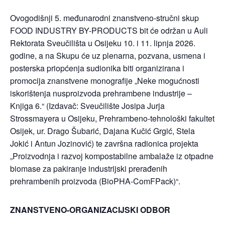
Ovogodišnji 5. međunarodni znanstveno-stručni skup
FOOD INDUSTRY BY-PRODUCTS bit će održan u Auli
Rektorata Sveučilišta u Osijeku 10. i 11. lipnja 2026.
godine, a na Skupu će uz plenarna, pozvana, usmena i
posterska priopćenja sudionika biti organizirana i
promocija znanstvene monografije „Neke mogućnosti
iskorištenja nusproizvoda prehrambene industrije –
Knjiga 6.“ (Izdavač: Sveučilište Josipa Jurja
Strossmayera u Osijeku, Prehrambeno-tehnološki fakultet
Osijek, ur. Drago Šubarić, Dajana Kučić Grgić, Stela
Jokić i Antun Jozinović) te završna radionica projekta
„Proizvodnja i razvoj kompostabilne ambalaže iz otpadne
biomase za pakiranje industrijski prerađenih
prehrambenih proizvoda (BioPHA-ComFPack)“.
ZNANSTVENO-ORGANIZACIJSKI ODBOR