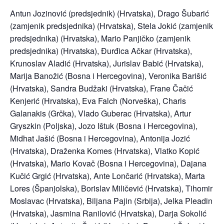
Antun Jozinović (predsjednik) (Hrvatska), Drago Šubarić
(zamjenik predsjednika) (Hrvatska), Stela Jokić (zamjenik
predsjednika) (Hrvatska), Mario Panjičko (zamjenik
predsjednika) (Hrvatska), Đurđica Ačkar (Hrvatska),
Krunoslav Aladić (Hrvatska), Jurislav Babić (Hrvatska),
Marija Banožić (Bosna i Hercegovina), Veronika Barišić
(Hrvatska), Sandra Budžaki (Hrvatska), Frane Čačić
Kenjerić (Hrvatska), Eva Falch (Norveška), Charis
Galanakis (Grčka), Vlado Guberac (Hrvatska), Artur
Gryszkin (Poljska), Jozo Ištuk (Bosna i Hercegovina),
Midhat Jašić (Bosna i Hercegovina), Antonija Jozić
(Hrvatska), Draženka Komes (Hrvatska), Vlatko Kopić
(Hrvatska), Mario Kovač (Bosna i Hercegovina), Dajana
Kučić Grgić (Hrvatska), Ante Lončarić (Hrvatska), Marta
Lores (Španjolska), Borislav Miličević (Hrvatska), Tihomir
Moslavac (Hrvatska), Biljana Pajin (Srbija), Jelka Pleadin
(Hrvatska), Jasmina Ranilović (Hrvatska), Darja Sokolić