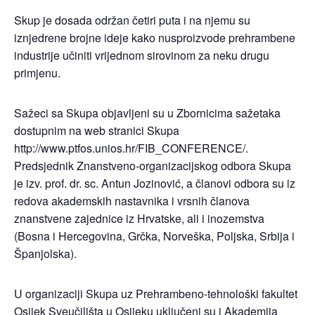
Skup je dosada održan četiri puta i na njemu su
iznjedrene brojne ideje kako nusproizvode prehrambene
industrije učiniti vrijednom sirovinom za neku drugu
primjenu.
Sažeci sa Skupa objavljeni su u Zbornicima sažetaka
dostupnim na web stranici Skupa
http://www.ptfos.unios.hr/FIB_CONFERENCE/.
Predsjednik Znanstveno-organizacijskog odbora Skupa
je izv. prof. dr. sc. Antun Jozinović, a članovi odbora su iz
redova akademskih nastavnika i vrsnih članova
znanstvene zajednice iz Hrvatske, ali i inozemstva
(Bosna i Hercegovina, Grčka, Norveška, Poljska, Srbija i
Španjolska).
U organizaciji Skupa uz Prehrambeno-tehnološki fakultet
Osijek Sveučilišta u Osijeku uključeni su i Akademija