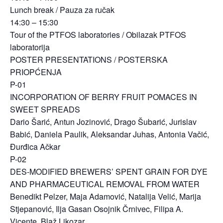
Lunch break / Pauza za ručak
14:30 – 15:30
Tour of the PTFOS laboratories / Obilazak PTFOS
laboratorija
POSTER PRESENTATIONS / POSTERSKA
PRIOPĆENJA
P-01
INCORPORATION OF BERRY FRUIT POMACES IN
SWEET SPREADS
Dario Šarić, Antun Jozinović, Drago Šubarić, Jurislav
Babić, Daniela Paulik, Aleksandar Juhas, Antonia Vačić,
Đurđica Ačkar
P-02
DES-MODIFIED BREWERS’ SPENT GRAIN FOR DYE
AND PHARMACEUTICAL REMOVAL FROM WATER
Benedikt Pelzer, Maja Adamović, Natalija Velić, Marija
Stjepanović, Ilja Gasan Osojnik Črnivec, Filipa A.
Vicente, Blaž Likozar