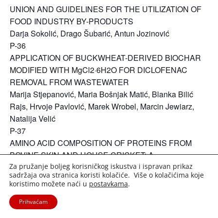
UNION AND GUIDELINES FOR THE UTILIZATION OF
FOOD INDUSTRY BY-PRODUCTS
Darja Sokolić, Drago Šubarić, Antun Jozinović
P-36
APPLICATION OF BUCKWHEAT-DERIVED BIOCHAR
MODIFIED WITH MgCl2·6H2O FOR DICLOFENAC
REMOVAL FROM WASTEWATER
Marija Stjepanović, Maria Bošnjak Matić, Blanka Bilić
Rajs, Hrvoje Pavlović, Marek Wrobel, Marcin Jewiarz,
Natalija Velić
P-37
AMINO ACID COMPOSITION OF PROTEINS FROM
BOVINE SKIN AND HOUSE CRICKET: A
Za pružanje boljeg korisničkog iskustva i ispravan prikaz
COMPARATIVE STUDY
sadržaja ova stranica koristi kolačiće. Više o kolačićima koje
Ivana Lončarević, Branislav Šojić, Biljana Pajin, Ivana
koristimo možete naći u
postavkama
.
Flanjak, Jovana Petrović, Ivana Nikolić, Milica Stožinić
Prihvaćam
P-38
OPTIMIZATION OF THE EXTRACTION OF ADHERENT