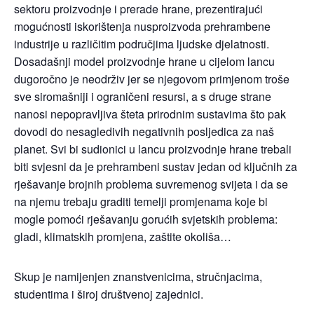
sektoru proizvodnje i prerade hrane, prezentirajući
mogućnosti iskorištenja nusproizvoda prehrambene
industrije u različitim područjima ljudske djelatnosti.
Dosadašnji model proizvodnje hrane u cijelom lancu
dugoročno je neodrživ jer se njegovom primjenom troše
sve siromašniji i ograničeni resursi, a s druge strane
nanosi nepopravljiva šteta prirodnim sustavima što pak
dovodi do nesagledivih negativnih posljedica za naš
planet. Svi bi sudionici u lancu proizvodnje hrane trebali
biti svjesni da je prehrambeni sustav jedan od ključnih za
rješavanje brojnih problema suvremenog svijeta i da se
na njemu trebaju graditi temelji promjenama koje bi
mogle pomoći rješavanju gorućih svjetskih problema:
gladi, klimatskih promjena, zaštite okoliša…
Skup je namijenjen znanstvenicima, stručnjacima,
studentima i široj društvenoj zajednici.