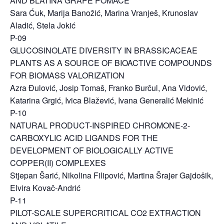
AND BLATINA GRAPE POMACE
Sara Ćuk, Marija Banožić, Marina Vranješ, Krunoslav
Aladić, Stela Jokić
P-09
GLUCOSINOLATE DIVERSITY IN BRASSICACEAE
PLANTS AS A SOURCE OF BIOACTIVE COMPOUNDS
FOR BIOMASS VALORIZATION
Azra Đulović, Josip Tomaš, Franko Burčul, Ana Vidović,
Katarina Grgić, Ivica Blažević, Ivana Generalić Mekinić
P-10
NATURAL PRODUCT-INSPIRED CHROMONE-2-
CARBOXYLIC ACID LIGANDS FOR THE
DEVELOPMENT OF BIOLOGICALLY ACTIVE
COPPER(II) COMPLEXES
Stjepan Šarić, Nikolina Filipović, Martina Šrajer Gajdošik,
Elvira Kovač-Andrić
P-11
PILOT-SCALE SUPERCRITICAL CO2 EXTRACTION