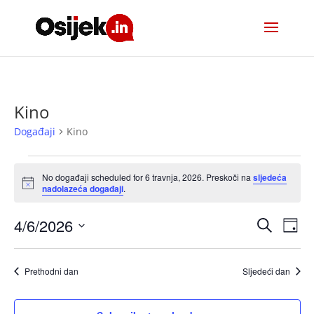
Kino
Događaji
Kino
Događaji
for
No događaji scheduled for 6 travnja, 2026. Preskoči na
sljedeća
Notice
nadolazeća događaji
.
6
travnja,
Događa
Do
4/6/2026
Pretraži
Dan
2026
nav
pretra
Odaberite
pog
i
datum.
Prethodni dan
Sljedeći dan
navigac
pregle