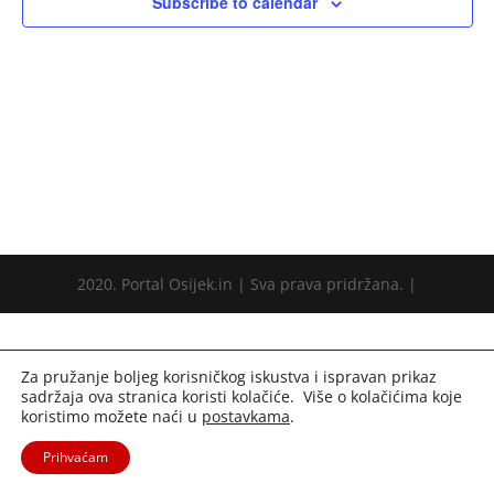
Subscribe to calendar
2020. Portal Osijek.in | Sva prava pridržana. |
Za pružanje boljeg korisničkog iskustva i ispravan prikaz
sadržaja ova stranica koristi kolačiće. Više o kolačićima koje
koristimo možete naći u
postavkama
.
Prihvaćam