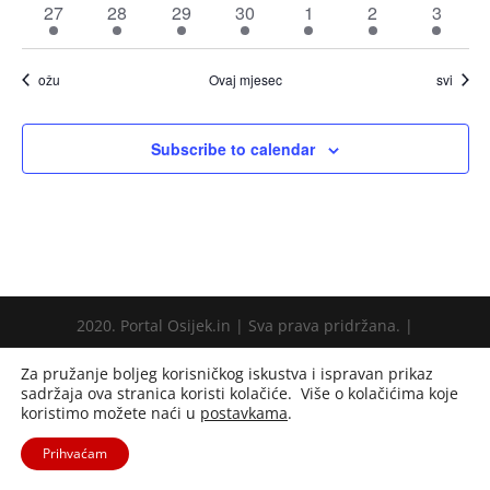
1
2
2
2
2
1
1
27
28
29
30
1
2
3
događaj
događaji
događaji
događaji
događaji
događaj
događa
ožu
Ovaj mjesec
svi
Subscribe to calendar
2020. Portal Osijek.in | Sva prava pridržana. |
Za pružanje boljeg korisničkog iskustva i ispravan prikaz
sadržaja ova stranica koristi kolačiće. Više o kolačićima koje
koristimo možete naći u
postavkama
.
Prihvaćam