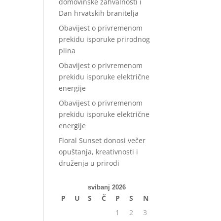
domovinske zahvalnosti i
Dan hrvatskih branitelja
Obavijest o privremenom
prekidu isporuke prirodnog
plina
Obavijest o privremenom
prekidu isporuke električne
energije
Obavijest o privremenom
prekidu isporuke električne
energije
Floral Sunset donosi večer
opuštanja, kreativnosti i
druženja u prirodi
svibanj 2026
P
U
S
Č
P
S
N
1
2
3