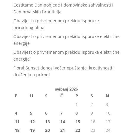
Čestitamo Dan pobjede i domovinske zahvalnosti i
Dan hrvatskih branitelja
Obavijest o privremenom prekidu isporuke
prirodnog plina
Obavijest o privremenom prekidu isporuke električne
energije
Obavijest o privremenom prekidu isporuke električne
energije
Floral Sunset donosi večer opuštanja, kreativnosti i
druženja u prirodi
svibanj 2026
P
U
S
Č
P
S
N
1
2
3
4
5
6
7
8
9
10
11
12
13
14
15
16
17
18
19
20
21
22
23
24