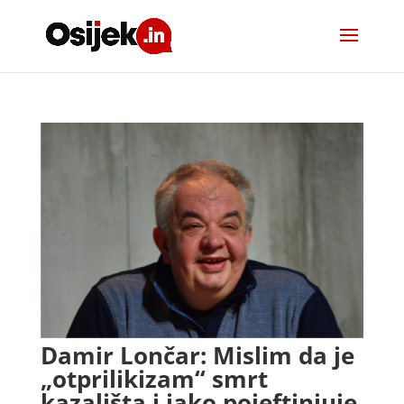
Damir Lončar: Mislim da je
„otprilikizam“ smrt
kazališta i jako pojeftinjuje