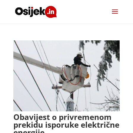
Obavijest o privremenom
prekidu isporuke električne
energije