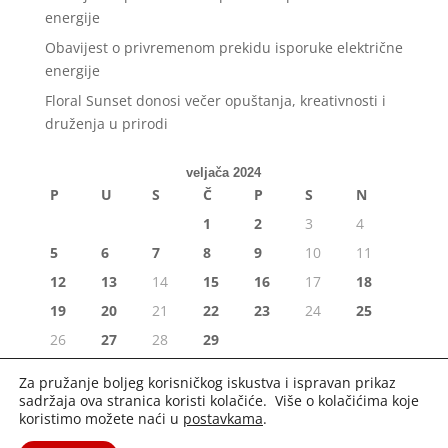
energije
Obavijest o privremenom prekidu isporuke električne
energije
Floral Sunset donosi večer opuštanja, kreativnosti i
druženja u prirodi
veljača 2024
P
U
S
Č
P
S
N
1
2
3
4
5
6
7
8
9
10
11
12
13
14
15
16
17
18
19
20
21
22
23
24
25
26
27
28
29
« sij
ožu »
Za pružanje boljeg korisničkog iskustva i ispravan prikaz
sadržaja ova stranica koristi kolačiće. Više o kolačićima koje
koristimo možete naći u
postavkama
.