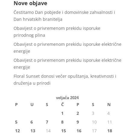
Nove objave
Čestitamo Dan pobjede i domovinske zahvalnosti i
Dan hrvatskih branitelja
Obavijest o privremenom prekidu isporuke
prirodnog plina
Obavijest o privremenom prekidu isporuke električne
energije
Obavijest o privremenom prekidu isporuke električne
energije
Floral Sunset donosi večer opuštanja, kreativnosti i
druženja u prirodi
veljača 2024
P
U
S
Č
P
S
N
1
2
3
4
5
6
7
8
9
10
11
12
13
14
15
16
17
18