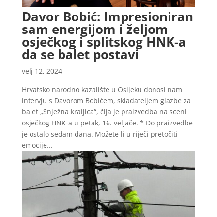
Davor Bobić: Impresioniran
sam energijom i željom
osječkog i splitskog HNK-a
da se balet postavi
velj 12, 2024
Hrvatsko narodno kazalište u Osijeku donosi nam
intervju s Davorom Bobićem, skladateljem glazbe za
balet „Snježna kraljica“, čija je praizvedba na sceni
osječkog HNK-a u petak, 16. veljače. * Do praizvedbe
je ostalo sedam dana. Možete li u riječi pretočiti
emocije...