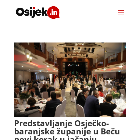
Predstavljanje Osječko-
baranjske županije u Beču
novi korak u jačanju