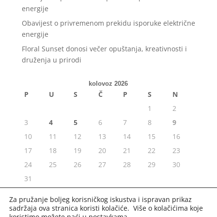
energije
Obavijest o privremenom prekidu isporuke električne
energije
Floral Sunset donosi večer opuštanja, kreativnosti i
druženja u prirodi
kolovoz 2026
P
U
S
Č
P
S
N
1
2
3
4
5
6
7
8
9
10
11
12
13
14
15
16
17
18
19
20
21
22
23
24
25
26
27
28
29
30
31
« srp
Za pružanje boljeg korisničkog iskustva i ispravan prikaz
sadržaja ova stranica koristi kolačiće. Više o kolačićima koje
koristimo možete naći u
postavkama
.