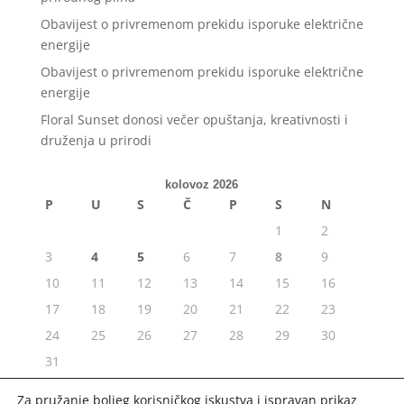
Obavijest o privremenom prekidu isporuke električne
energije
Obavijest o privremenom prekidu isporuke električne
energije
Floral Sunset donosi večer opuštanja, kreativnosti i
druženja u prirodi
kolovoz 2026
P
U
S
Č
P
S
N
1
2
3
4
5
6
7
8
9
10
11
12
13
14
15
16
17
18
19
20
21
22
23
24
25
26
27
28
29
30
31
« srp
Za pružanje boljeg korisničkog iskustva i ispravan prikaz