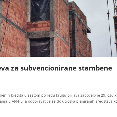
jeva za subvencionirane stambene
enih kredita u šestom po redu krugu prijava započelo je 29. ožujk
nja u APN-u, a odobravat će se do utroška planiranih sredstava k