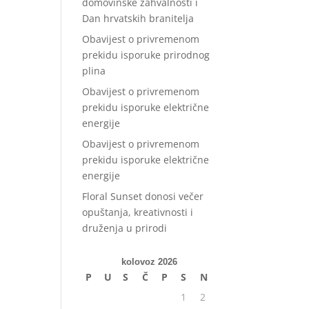
domovinske zahvalnosti i
Dan hrvatskih branitelja
Obavijest o privremenom
prekidu isporuke prirodnog
plina
Obavijest o privremenom
prekidu isporuke električne
energije
Obavijest o privremenom
prekidu isporuke električne
energije
Floral Sunset donosi večer
opuštanja, kreativnosti i
druženja u prirodi
kolovoz 2026
P
U
S
Č
P
S
N
1
2