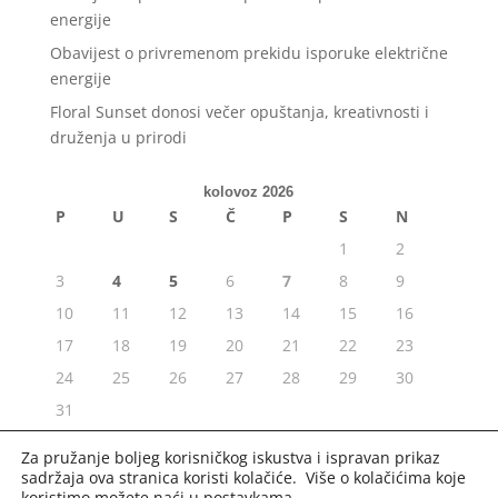
energije
Obavijest o privremenom prekidu isporuke električne
energije
Floral Sunset donosi večer opuštanja, kreativnosti i
druženja u prirodi
kolovoz 2026
P
U
S
Č
P
S
N
1
2
3
4
5
6
7
8
9
10
11
12
13
14
15
16
17
18
19
20
21
22
23
24
25
26
27
28
29
30
31
« srp
Za pružanje boljeg korisničkog iskustva i ispravan prikaz
sadržaja ova stranica koristi kolačiće. Više o kolačićima koje
koristimo možete naći u
postavkama
.