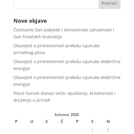
Nove objave
Čestitamo Dan pobjede i domovinske zahvalnosti i
Dan hrvatskih branitelja
Obavijest o privremenom prekidu isporuke
prirodnog plina
Obavijest o privremenom prekidu isporuke električne
energije
Obavijest o privremenom prekidu isporuke električne
energije
Floral Sunset donosi večer opuštanja, kreativnosti i
druženja u prirodi
kolovoz 2026
P
U
S
Č
P
S
N
1
2