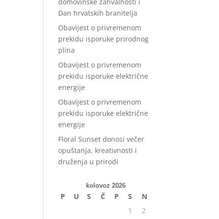
domovinske zahvalnosti i
Dan hrvatskih branitelja
Obavijest o privremenom
prekidu isporuke prirodnog
plina
Obavijest o privremenom
prekidu isporuke električne
energije
Obavijest o privremenom
prekidu isporuke električne
energije
Floral Sunset donosi večer
opuštanja, kreativnosti i
druženja u prirodi
kolovoz 2026
P
U
S
Č
P
S
N
1
2