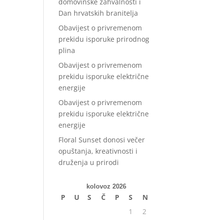
domovinske zahvalnosti i
Dan hrvatskih branitelja
Obavijest o privremenom
prekidu isporuke prirodnog
plina
Obavijest o privremenom
prekidu isporuke električne
energije
Obavijest o privremenom
prekidu isporuke električne
energije
Floral Sunset donosi večer
opuštanja, kreativnosti i
druženja u prirodi
kolovoz 2026
P
U
S
Č
P
S
N
1
2