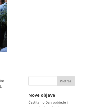
kim
2.
Nove objave
Čestitamo Dan pobjede i