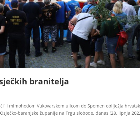
ječkih branitelja
ići“ i mimohodom Vukovarskom ulicom do Spomen obilježja hrvats
 Osječko-baranjske županije na Trgu slobode, danas (28. lipnja 202