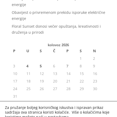
energije
Obavijest o privremenom prekidu isporuke električne
energije
Floral Sunset donosi večer opuštanja, kreativnosti i
druženja u prirodi
kolovoz 2026
P
U
S
Č
P
S
N
1
2
3
4
5
6
7
8
9
10
11
12
13
14
15
16
17
18
19
20
21
22
23
24
25
26
27
28
29
30
31
« srp
Za pružanje boljeg korisničkog iskustva i ispravan prikaz
sadržaja ova stranica koristi kolačiće. Više o kolačićima koje
koristimo možete naći u
postavkama
.