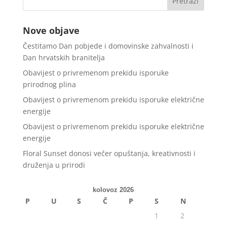
Nove objave
Čestitamo Dan pobjede i domovinske zahvalnosti i
Dan hrvatskih branitelja
Obavijest o privremenom prekidu isporuke
prirodnog plina
Obavijest o privremenom prekidu isporuke električne
energije
Obavijest o privremenom prekidu isporuke električne
energije
Floral Sunset donosi večer opuštanja, kreativnosti i
druženja u prirodi
kolovoz 2026
P
U
S
Č
P
S
N
1
2