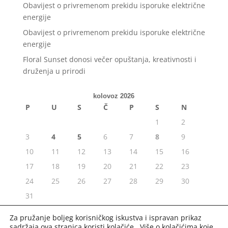
Obavijest o privremenom prekidu isporuke električne
energije
Obavijest o privremenom prekidu isporuke električne
energije
Floral Sunset donosi večer opuštanja, kreativnosti i
druženja u prirodi
kolovoz 2026
P
U
S
Č
P
S
N
1
2
3
4
5
6
7
8
9
10
11
12
13
14
15
16
17
18
19
20
21
22
23
24
25
26
27
28
29
30
31
« srp
Za pružanje boljeg korisničkog iskustva i ispravan prikaz
sadržaja ova stranica koristi kolačiće. Više o kolačićima koje