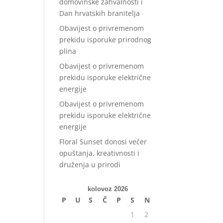
domovinske zahvalnosti i
Dan hrvatskih branitelja
Obavijest o privremenom
prekidu isporuke prirodnog
plina
Obavijest o privremenom
prekidu isporuke električne
energije
Obavijest o privremenom
prekidu isporuke električne
energije
Floral Sunset donosi večer
opuštanja, kreativnosti i
druženja u prirodi
kolovoz 2026
P
U
S
Č
P
S
N
1
2