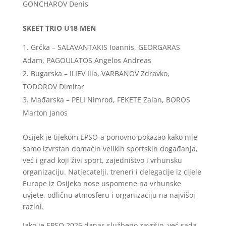
GONCHAROV Denis
SKEET TRIO U18 MEN
Grčka – SALAVANTAKIS Ioannis, GEORGARAS
Adam, PAGOULATOS Angelos Andreas
Bugarska – ILIEV Ilia, VARBANOV Zdravko,
TODOROV Dimitar
Mađarska – PELI Nimrod, FEKETE Zalan, BOROS
Marton Janos
Osijek je tijekom EPSO-a ponovno pokazao kako nije
samo izvrstan domaćin velikih sportskih događanja,
već i grad koji živi sport, zajedništvo i vrhunsku
organizaciju. Natjecatelji, treneri i delegacije iz cijele
Europe iz Osijeka nose uspomene na vrhunske
uvjete, odličnu atmosferu i organizaciju na najvišoj
razini.
Iako je EPSO 2026 danas službeno završio, već sada