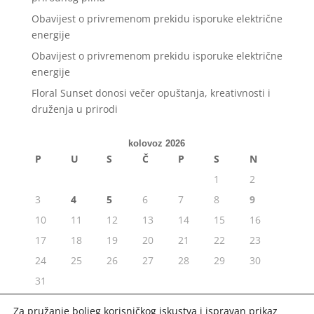
Obavijest o privremenom prekidu isporuke električne
energije
Obavijest o privremenom prekidu isporuke električne
energije
Floral Sunset donosi večer opuštanja, kreativnosti i
druženja u prirodi
kolovoz 2026
P
U
S
Č
P
S
N
1
2
3
4
5
6
7
8
9
10
11
12
13
14
15
16
17
18
19
20
21
22
23
24
25
26
27
28
29
30
31
« srp
Za pružanje boljeg korisničkog iskustva i ispravan prikaz