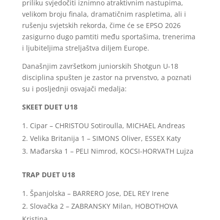
priliku svjedočiti iznimno atraktivnim nastupima,
velikom broju finala, dramatičnim raspletima, ali i
rušenju svjetskih rekorda, čime će se EPSO 2026
zasigurno dugo pamtiti među sportašima, trenerima
i ljubiteljima streljaštva diljem Europe.
Današnjim završetkom juniorskih Shotgun U-18
disciplina spušten je zastor na prvenstvo, a poznati
su i posljednji osvajači medalja:
SKEET DUET U18
Cipar – CHRISTOU Sotiroulla, MICHAEL Andreas
Velika Britanija 1 – SIMONS Oliver, ESSEX Katy
Mađarska 1 – PELI Nimrod, KOCSI-HORVATH Lujza
TRAP DUET U18
Španjolska – BARRERO Jose, DEL REY Irene
Slovačka 2 – ZABRANSKY Milan, HOBOTHOVA
Kristina