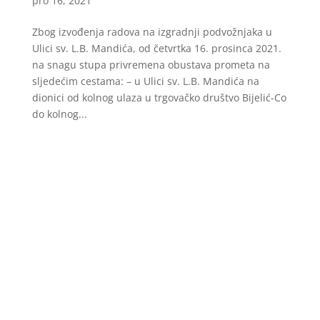
pro 16, 2021
Zbog izvođenja radova na izgradnji podvožnjaka u
Ulici sv. L.B. Mandića, od četvrtka 16. prosinca 2021.
na snagu stupa privremena obustava prometa na
sljedećim cestama: – u Ulici sv. L.B. Mandića na
dionici od kolnog ulaza u trgovačko društvo Bijelić-Co
do kolnog...