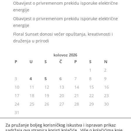
Obavijest o privremenom prekidu isporuke električne
energije
Obavijest o privremenom prekidu isporuke električne
energije
Floral Sunset donosi večer opuštanja, kreativnosti i
druženja u prirodi
kolovoz 2026
P
U
S
Č
P
S
N
1
2
3
4
5
6
7
8
9
10
11
12
13
14
15
16
17
18
19
20
21
22
23
24
25
26
27
28
29
30
31
« srp
Za pružanje boljeg korisničkog iskustva i ispravan prikaz
sadržaja ova stranica koristi kolačiće. Više o kolačićima koje