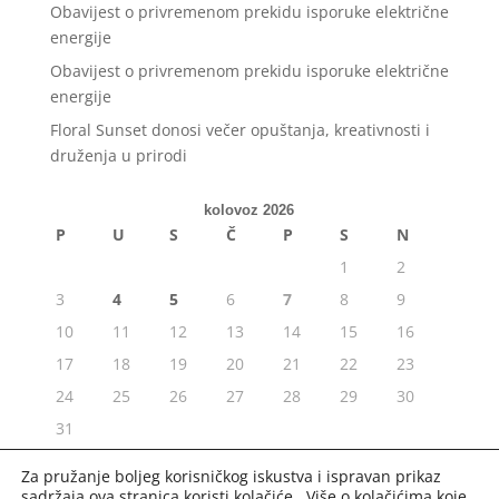
Obavijest o privremenom prekidu isporuke električne
energije
Obavijest o privremenom prekidu isporuke električne
energije
Floral Sunset donosi večer opuštanja, kreativnosti i
druženja u prirodi
kolovoz 2026
P
U
S
Č
P
S
N
1
2
3
4
5
6
7
8
9
10
11
12
13
14
15
16
17
18
19
20
21
22
23
24
25
26
27
28
29
30
31
« srp
Za pružanje boljeg korisničkog iskustva i ispravan prikaz
sadržaja ova stranica koristi kolačiće. Više o kolačićima koje