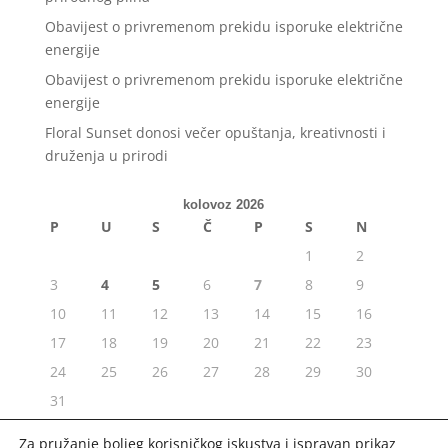
Obavijest o privremenom prekidu isporuke električne
energije
Obavijest o privremenom prekidu isporuke električne
energije
Floral Sunset donosi večer opuštanja, kreativnosti i
druženja u prirodi
kolovoz 2026
P
U
S
Č
P
S
N
1
2
3
4
5
6
7
8
9
10
11
12
13
14
15
16
17
18
19
20
21
22
23
24
25
26
27
28
29
30
31
« srp
Za pružanje boljeg korisničkog iskustva i ispravan prikaz