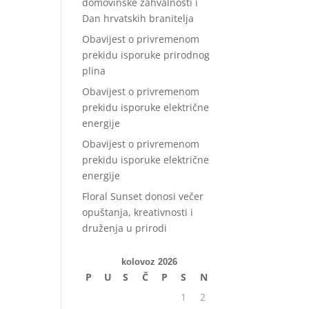
domovinske zahvalnosti i
Dan hrvatskih branitelja
Obavijest o privremenom
prekidu isporuke prirodnog
plina
Obavijest o privremenom
prekidu isporuke električne
energije
Obavijest o privremenom
prekidu isporuke električne
energije
Floral Sunset donosi večer
opuštanja, kreativnosti i
druženja u prirodi
kolovoz 2026
P
U
S
Č
P
S
N
1
2