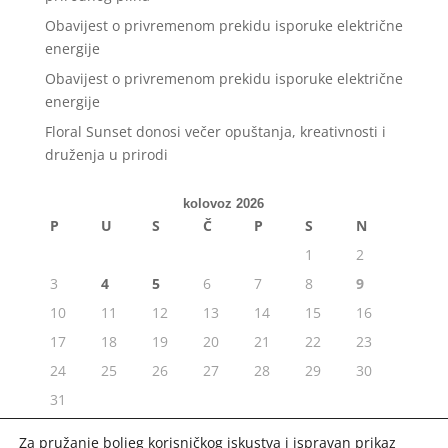
Obavijest o privremenom prekidu isporuke električne
energije
Obavijest o privremenom prekidu isporuke električne
energije
Floral Sunset donosi večer opuštanja, kreativnosti i
druženja u prirodi
kolovoz 2026
P
U
S
Č
P
S
N
1
2
3
4
5
6
7
8
9
10
11
12
13
14
15
16
17
18
19
20
21
22
23
24
25
26
27
28
29
30
31
« srp
Za pružanje boljeg korisničkog iskustva i ispravan prikaz