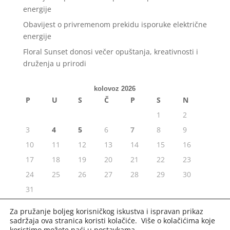
energije
Obavijest o privremenom prekidu isporuke električne
energije
Floral Sunset donosi večer opuštanja, kreativnosti i
druženja u prirodi
kolovoz 2026
P
U
S
Č
P
S
N
1
2
3
4
5
6
7
8
9
10
11
12
13
14
15
16
17
18
19
20
21
22
23
24
25
26
27
28
29
30
31
« srp
Za pružanje boljeg korisničkog iskustva i ispravan prikaz
sadržaja ova stranica koristi kolačiće. Više o kolačićima koje
koristimo možete naći u
postavkama
.