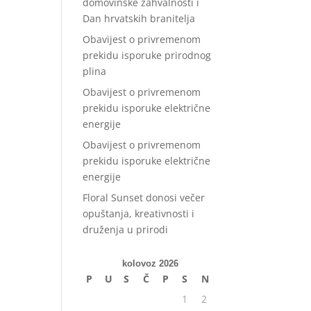
domovinske zahvalnosti i
Dan hrvatskih branitelja
Obavijest o privremenom
prekidu isporuke prirodnog
plina
Obavijest o privremenom
prekidu isporuke električne
energije
Obavijest o privremenom
prekidu isporuke električne
energije
Floral Sunset donosi večer
opuštanja, kreativnosti i
druženja u prirodi
kolovoz 2026
P
U
S
Č
P
S
N
1
2