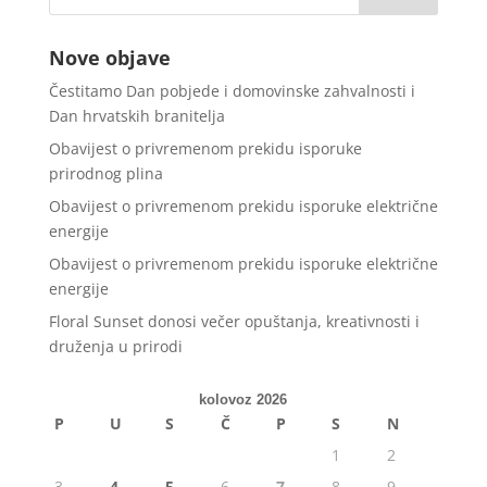
Nove objave
Čestitamo Dan pobjede i domovinske zahvalnosti i
Dan hrvatskih branitelja
Obavijest o privremenom prekidu isporuke
prirodnog plina
Obavijest o privremenom prekidu isporuke električne
energije
Obavijest o privremenom prekidu isporuke električne
energije
Floral Sunset donosi večer opuštanja, kreativnosti i
druženja u prirodi
kolovoz 2026
P
U
S
Č
P
S
N
1
2
3
4
5
6
7
8
9