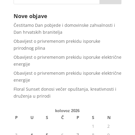
Nove objave
Čestitamo Dan pobjede i domovinske zahvalnosti i
Dan hrvatskih branitelja
Obavijest o privremenom prekidu isporuke
prirodnog plina
Obavijest o privremenom prekidu isporuke električne
energije
Obavijest o privremenom prekidu isporuke električne
energije
Floral Sunset donosi večer opuštanja, kreativnosti i
druženja u prirodi
kolovoz 2026
P
U
S
Č
P
S
N
1
2
3
4
5
6
7
8
9