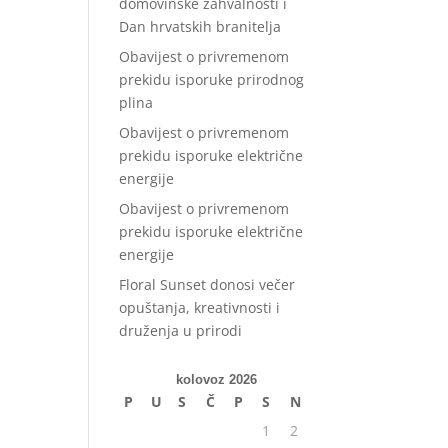
domovinske zahvalnosti i
Dan hrvatskih branitelja
Obavijest o privremenom
prekidu isporuke prirodnog
plina
Obavijest o privremenom
prekidu isporuke električne
energije
Obavijest o privremenom
prekidu isporuke električne
energije
Floral Sunset donosi večer
opuštanja, kreativnosti i
druženja u prirodi
kolovoz 2026
P
U
S
Č
P
S
N
1
2