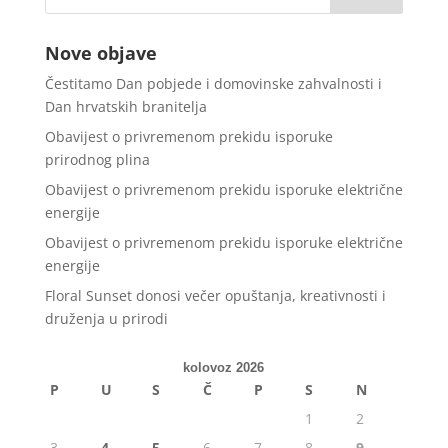
Nove objave
Čestitamo Dan pobjede i domovinske zahvalnosti i
Dan hrvatskih branitelja
Obavijest o privremenom prekidu isporuke
prirodnog plina
Obavijest o privremenom prekidu isporuke električne
energije
Obavijest o privremenom prekidu isporuke električne
energije
Floral Sunset donosi večer opuštanja, kreativnosti i
druženja u prirodi
kolovoz 2026
P
U
S
Č
P
S
N
1
2
3
4
5
6
7
8
9