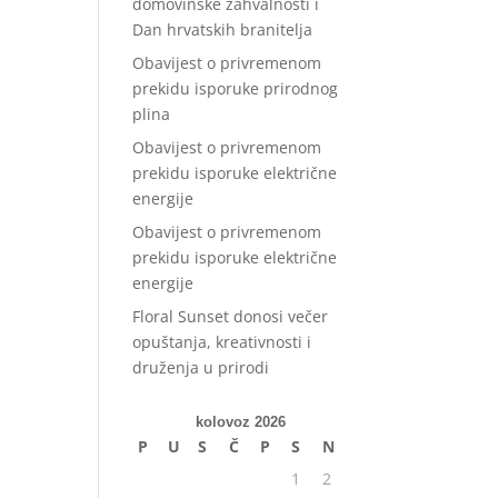
domovinske zahvalnosti i
Dan hrvatskih branitelja
Obavijest o privremenom
prekidu isporuke prirodnog
plina
Obavijest o privremenom
prekidu isporuke električne
energije
Obavijest o privremenom
prekidu isporuke električne
energije
Floral Sunset donosi večer
opuštanja, kreativnosti i
druženja u prirodi
kolovoz 2026
P
U
S
Č
P
S
N
1
2