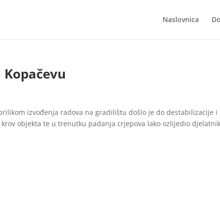
Naslovnica
Do
 u Kopačevu
 prilikom izvođenja radova na gradilištu došlo je do destabilizacije i
krov objekta te u trenutku padanja crjepova lako ozlijedio djelatni