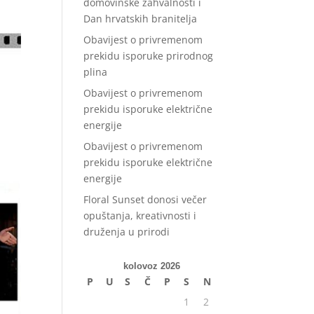
domovinske zahvalnosti i
Dan hrvatskih branitelja
Obavijest o privremenom
prekidu isporuke prirodnog
plina
Obavijest o privremenom
prekidu isporuke električne
energije
Obavijest o privremenom
prekidu isporuke električne
energije
Floral Sunset donosi večer
opuštanja, kreativnosti i
druženja u prirodi
kolovoz 2026
P
U
S
Č
P
S
N
1
2