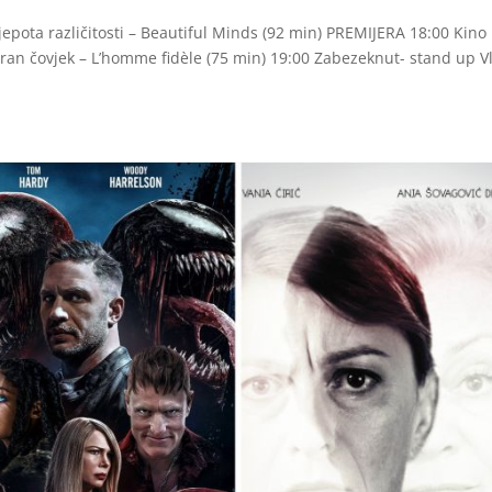
epota različitosti – Beautiful Minds (92 min) PREMIJERA 18:00 Kino
eran čovjek – L’homme fidèle (75 min) 19:00 Zabezeknut- stand up V