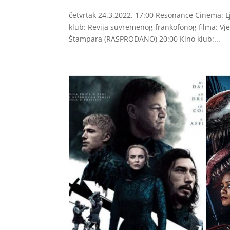
četvrtak 24.3.2022. 17:00 Resonance Cinema: Lj
klub: Revija suvremenog frankofonog filma: Vj
Štampara (RASPRODANO) 20:00 Kino klub:...