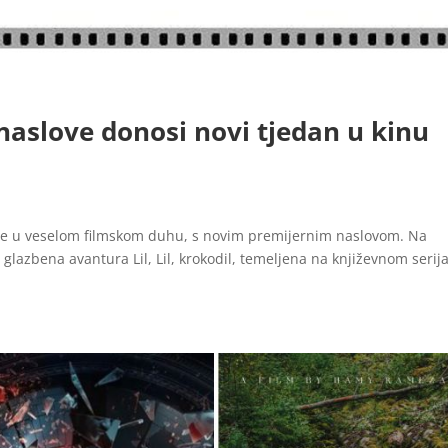
naslove donosi novi tjedan u kinu
 se u veselom filmskom duhu, s novim premijernim naslovom. Na
glazbena avantura Lil, Lil, krokodil, temeljena na književnom serij