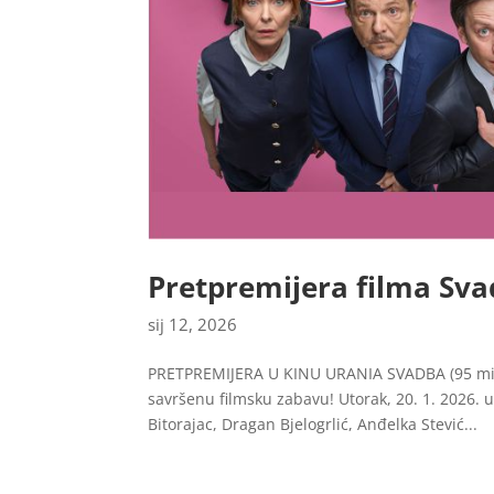
Pretpremijera filma Sva
sij 12, 2026
PRETPREMIJERA U KINU URANIA SVADBA (95 min) 
savršenu filmsku zabavu! Utorak, 20. 1. 2026. u
Bitorajac, Dragan Bjelogrlić, Anđelka Stević...