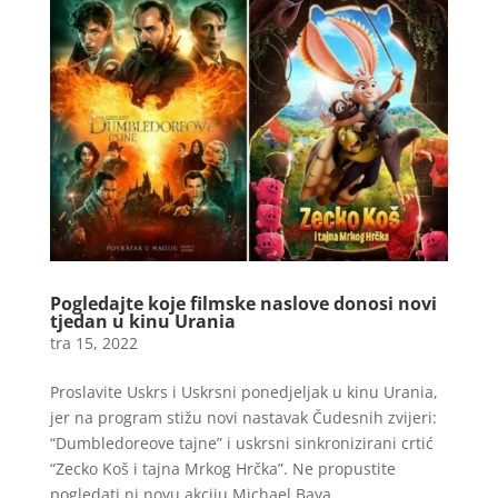
Pogledajte koje filmske naslove donosi novi
tjedan u kinu Urania
tra 15, 2022
Proslavite Uskrs i Uskrsni ponedjeljak u kinu Urania,
jer na program stižu novi nastavak Čudesnih zvijeri:
“Dumbledoreove tajne” i uskrsni sinkronizirani crtić
“Zecko Koš i tajna Mrkog Hrčka”. Ne propustite
pogledati ni novu akciju Michael Baya...