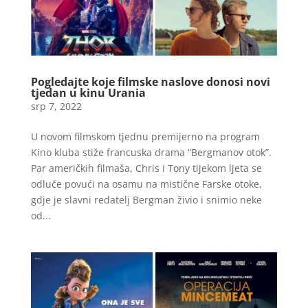
Pogledajte koje filmske naslove donosi novi
tjedan u kinu Urania
srp 7, 2022
U novom filmskom tjednu premijerno na program
Kino kluba stiže francuska drama “Bergmanov otok”.
Par američkih filmaša, Chris i Tony tijekom ljeta se
odluče povući na osamu na mistične Farske otoke,
gdje je slavni redatelj Bergman živio i snimio neke
od...