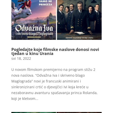
Pogledajte koje filmske naslove donosi novi
tjedan u kinu Urania
svi 18, 2022
U novom filmskom premijerno na program stižu 2
nova naslova. “Odvažna Iva i skriveno blago
Maglograda” novi je francuski animirani i
sinkronizirani crtić o djevojčici Ivi koja kreće u
nezaboravnu avanturu spašavanja princa Rolanda,
koji je kletvom...