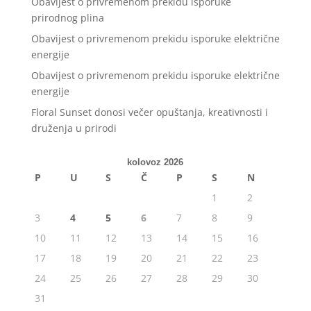
Obavijest o privremenom prekidu isporuke
prirodnog plina
Obavijest o privremenom prekidu isporuke električne
energije
Obavijest o privremenom prekidu isporuke električne
energije
Floral Sunset donosi večer opuštanja, kreativnosti i
druženja u prirodi
kolovoz 2026
P
U
S
Č
P
S
N
1
2
3
4
5
6
7
8
9
10
11
12
13
14
15
16
17
18
19
20
21
22
23
24
25
26
27
28
29
30
31