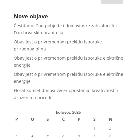
Nove objave
Čestitamo Dan pobjede i domovinske zahvalnosti i
Dan hrvatskih branitelja
Obavijest o privremenom prekidu isporuke
prirodnog plina
Obavijest o privremenom prekidu isporuke električne
energije
Obavijest o privremenom prekidu isporuke električne
energije
Floral Sunset donosi večer opuštanja, kreativnosti i
druženja u prirodi
kolovoz 2026
P
U
S
Č
P
S
N
1
2
3
4
5
6
7
8
9