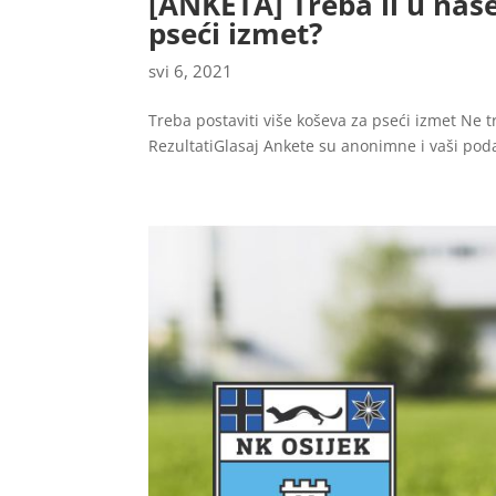
[ANKETA] Treba li u naš
pseći izmet?
svi 6, 2021
Treba postaviti više koševa za pseći izmet Ne 
RezultatiGlasaj Ankete su anonimne i vaši podac