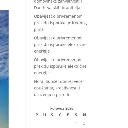
domovinske zahvalnosti i
Dan hrvatskih branitelja
Obavijest o privremenom
prekidu isporuke prirodnog
plina
Obavijest o privremenom
prekidu isporuke električne
energije
Obavijest o privremenom
prekidu isporuke električne
energije
Floral Sunset donosi večer
opuštanja, kreativnosti i
druženja u prirodi
kolovoz 2026
P
U
S
Č
P
S
N
1
2