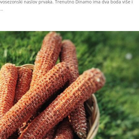
ovosezonski naslov prvaka. Trenutno Dinamo ima dva boda više i
..