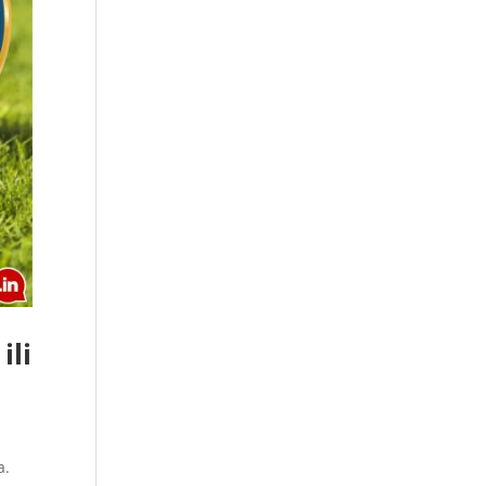
ili
a.