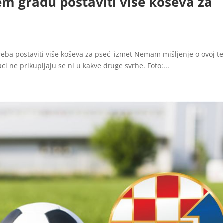
em gradu postaviti više koševa za
treba postaviti više koševa za pseći izmet Nemam mišljenje o ovoj t
i ne prikupljaju se ni u kakve druge svrhe. Foto:...