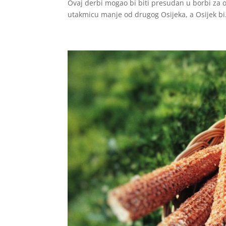
Ovaj derbi mogao bi biti presudan u borbi za 
utakmicu manje od drugog Osijeka, a Osijek bi.