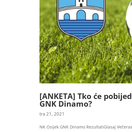
[ANKETA] Tko će pobijedi
GNK Dinamo?
tra 21, 2021
NK Osijek GNK Dinamo RezultatiGlasaj Večeras 