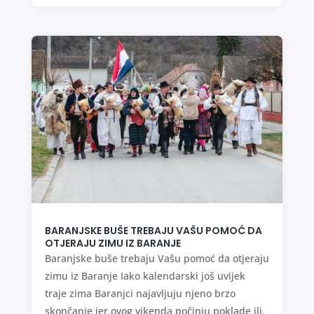
BARANJSKE BUŠE TREBAJU VAŠU POMOĆ DA
OTJERAJU ZIMU IZ BARANJE
Baranjske buše trebaju Vašu pomoć da otjeraju
zimu iz Baranje Iako kalendarski još uvijek
traje zima Baranjci najavljuju njeno brzo
skončanje jer ovog vikenda počinju poklade ili,