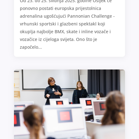
Od 23. do 25. svibnja 2025. godine Osijek će
ponovno postati europska prijestolnica
adrenalina ugošćujući Pannonian Challenge -
vrhunski sportski i glazbeni spektakl koji
okuplja najbolje BMX, skate i inline vozače i
vozačice iz cijeloga svijeta. Ono što je
započelo...