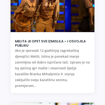
MELITA JE OPET SVE IZMISLILA – I OSVOJILA
PUBLIKU
Ako je vjerovati 12-godišnjoj zagrebačkoj
djevojčici Meliti, istina je ponekad manje
zanimljiva od dobro ispričane laži. Upravo je na
toj vječnoj igri mašte i stvarnosti Dječje
kazalište Branka Mihaljevića 9. srpnja
zaključilo svoju kazališnu sezonu,
premijerom...