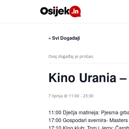
« Svi Događaji
Ovaj događaj je prošao.
Kino Urania – 
7 lipnja @ 11:00
-
23:30
11:00 Dječja matineja: Pjesma grb
17:00 Gospodari svemira- Master
17:10 Kino klub: Tom i Jerry: Čar