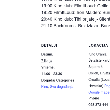
19:00 Kino klub: FilmItLoud: Celti
19:20 FilmItLoud: Iron Maiden: B
20:40 Kino klub: Tihi prijatelj- Silen
21:10 Backrooms. Bez izlaza- Bac
DETALJI
LOKACIJA
Datum:
Kino Urania
Šetalište kard
7 lipnja
Šepera 8
Vrijeme:
Osijek
,
Hrvat
11:00 - 23:30
Croatia (Loca
Događaj Categories:
Hrvatska)
Pog
Kino
,
Sva događanja
Google maps
Phone
098 373 444