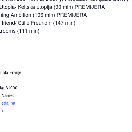
c Utopia- Keltska utopija (90 min) PREMIJERA
urning Ambition (106 min) PREMIJERA
t friend/ Stille Freundin (147 min)
krooms (111 min)
inala Franje
ska
31000
l Name:
ledaj na
-u