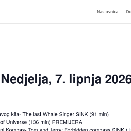
Naslovnica
Do
Nedjelja, 7. lipnja 2026
avog kita- The last Whale Singer SINK (91 min)
s of Universe (136 min) PREMIJERA
obni Kompas- Tom and Jerry: Forbidden compass SINK (1