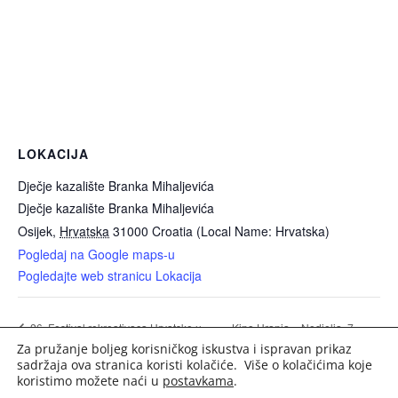
LOKACIJA
Dječje kazalište Branka Mihaljevića
Dječje kazalište Branka Mihaljevića
Osijek
,
Hrvatska
31000
Croatia (Local Name: Hrvatska)
Pogledaj na Google maps-u
Pogledajte web stranicu Lokacija
Kino Urania – Nedjelja, 7.
26. Festival rekreativaca Hrvatske u
Za pružanje boljeg korisničkog iskustva i ispravan prikaz
stolnom tenisu
lipnja 2026.
sadržaja ova stranica koristi kolačiće. Više o kolačićima koje
koristimo možete naći u
postavkama
.